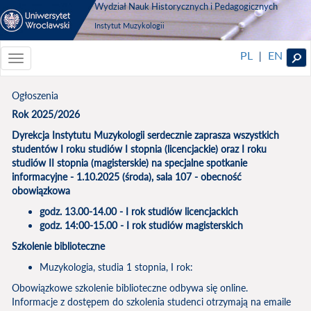
Wydział Nauk Historycznych i Pedagogicznych
Instytut Muzykologii
PL
EN
|
Toggle
navigationToggle
navigation
Ogłoszenia
Rok 2025/2026
Dyrekcja Instytutu Muzykologii serdecznie zaprasza wszystkich
studentów I roku studiów I stopnia (licencjackie) oraz I roku
studiów II stopnia (magisterskie) na specjalne spotkanie
informacyjne -
1.10.2025 (środa), sala 107 - obecność
obowiązkowa
godz. 13.00-14.00 - I rok studiów licencjackich
godz. 14:00-15.00 - I rok studiów magisterskich
Szkolenie biblioteczne
Muzykologia, studia 1 stopnia, I rok:
Obowiązkowe szkolenie biblioteczne odbywa się online.
Informacje z dostępem do szkolenia studenci otrzymają na emaile