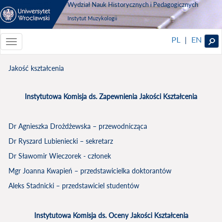
Wydział Nauk Historycznych i Pedagogicznych
Instytut Muzykologii
PL
EN
|
Toggle
navigationToggle
navigation
Jakość kształcenia
Instytutowa Komisja ds. Zapewnienia Jakości Kształcenia
Dr Agnieszka Drożdżewska – przewodnicząca
Dr Ryszard Lubieniecki – sekretarz
Dr Sławomir Wieczorek - członek
Mgr Joanna Kwapień – przedstawicielka doktorantów
Aleks Stadnicki – przedstawiciel studentów
Instytutowa Komisja ds. Oceny Jakości Kształcenia