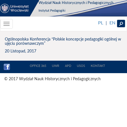
Wydział Nauk Historycznych i Pedagogicznych
Instytut Pedagogiki
PL
EN
|
Toggle
navigationToggle
navigation
Ogólnopolska Konferencja “Polskie koncepcje pedagogiki ogólnej w
ujęciu porównawczym”
20 Listopad, 2017
OFFICE 365
UWR
APD
USOS
KONTAKT
© 2017 Wydział Nauk Historycznych i Pedagogicznych