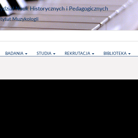
dział Nauk Historycznych i Pedagogicznych
stytut Muzykologii
BADANIA
STUDIA
REKRUTACJA
BIBLIOTEKA