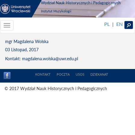
Wydział Nauk Historycznych i Pedagogicznych
Instytut Muzykologii
PL
EN
|
Toggle
navigationToggle
navigation
mgr Magdalena Wolska
03 Listopad, 2017
Kontakt: magdalena.wolska@uwr.edu.pl
KONTAKT
POCZTA
USOS
DZIEKANAT
© 2017 Wydział Nauk Historycznych i Pedagogicznych