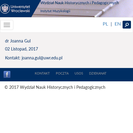
Wydział Nauk Historycznych i Pedagogicznych
Instytut Muzykologii
PL
EN
|
Toggle
navigationToggle
navigation
dr Joanna Gul
02 Listopad, 2017
Kontakt: joanna.gul@uwr.edu.pl
KONTAKT
POCZTA
USOS
DZIEKANAT
© 2017 Wydział Nauk Historycznych i Pedagogicznych