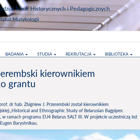
dział Nauk Historycznych i Pedagogicznych
stytut Muzykologii
BADANIA
STUDIA
REKRUTACJA
BIBLIOTEKA
zerembski kierownikiem
o grantu
f. dr hab. Zbigniew J. Przerembski został kierownikiem
kiej:„Historical and Ethnographic Study of Belarusian Bagpipes:
”, w ramach programu EU4 Belarus SALT III. W projekcie uczestniczą też
 Eugen Baryshnikau.