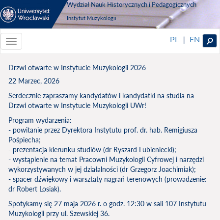
Wydział Nauk Historycznych i Pedagogicznych
Instytut Muzykologii
PL
EN
|
Toggle
navigationToggle
navigation
Drzwi otwarte w Instytucie Muzykologii 2026
22 Marzec, 2026
Serdecznie zapraszamy kandydatów i kandydatki na studia na
Drzwi otwarte w Instytucie Muzykologii UWr!
Program wydarzenia:
- powitanie przez Dyrektora Instytutu prof. dr. hab. Remigiusza
Pośpiecha;
- prezentacja kierunku studiów (dr Ryszard Lubieniecki);
- wystąpienie na temat Pracowni Muzykologii Cyfrowej i narzędzi
wykorzystywanych w jej działalności (dr Grzegorz Joachimiak);
- spacer dźwiękowy i warsztaty nagrań terenowych (prowadzenie:
dr Robert Losiak).
Spotykamy się 27 maja 2026 r. o godz. 12:30 w sali 107 Instytutu
Muzykologii przy ul. Szewskiej 36.