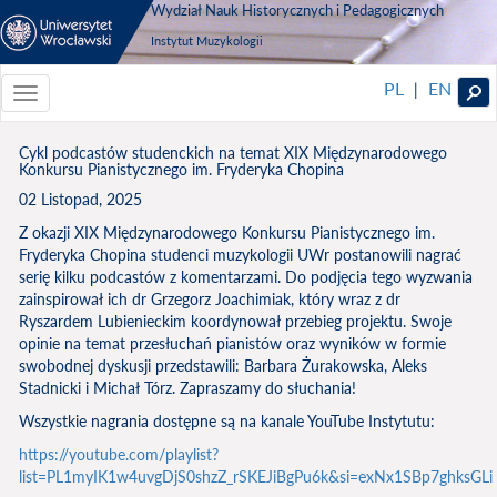
Wydział Nauk Historycznych i Pedagogicznych
Instytut Muzykologii
PL
EN
|
Toggle
navigationToggle
navigation
Cykl podcastów studenckich na temat XIX Międzynarodowego
Konkursu Pianistycznego im. Fryderyka Chopina
02 Listopad, 2025
Z okazji XIX Międzynarodowego Konkursu Pianistycznego im.
Fryderyka Chopina studenci muzykologii UWr postanowili nagrać
serię kilku podcastów z komentarzami. Do podjęcia tego wyzwania
zainspirował ich dr Grzegorz Joachimiak, który wraz z dr
Ryszardem Lubienieckim koordynował przebieg projektu. Swoje
opinie na temat przesłuchań pianistów oraz wyników w formie
swobodnej dyskusji przedstawili: Barbara Żurakowska, Aleks
Stadnicki i Michał Tórz. Zapraszamy do słuchania!
Wszystkie nagrania dostępne są na kanale YouTube Instytutu:
https://youtube.com/playlist?
list=PL1myIK1w4uvgDjS0shzZ_rSKEJiBgPu6k&si=exNx1SBp7ghksGLi