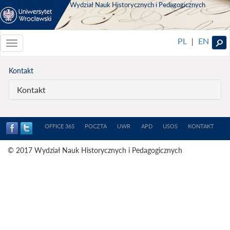
Wydział Nauk Historycznych i Pedagogicznych
PL
EN
|
Toggle
navigationToggle
navigation
Kontakt
Kontakt
OFFICE 365
POCZTA
UWR
APD
USOS
KONTAKT
© 2017 Wydział Nauk Historycznych i Pedagogicznych