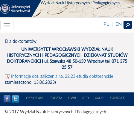
Wydział Nauk Historycznych i Pedagogicznych
PL
EN
|
Toggle
navigationToggle
navigation
Dla doktorantów
UNIWERSYTET WROCŁAWSKI WYDZIAŁ NAUK
HISTORYCZNYCH I PEDAGOGICZNYCH DZIEKANAT STUDIÓW
DOKTORANCKICH ul. Szewska 48 50-139 Wrocław tel. 071 375
25 57
Informacje dot. zaliczenia r.a. 22.23-studia doktoranckie
(zamieszczono: 13.06.2023)
OFFICE 365
POCZTA
UWR
APD
USOS
KONTAKT
© 2017 Wydział Nauk Historycznych i Pedagogicznych