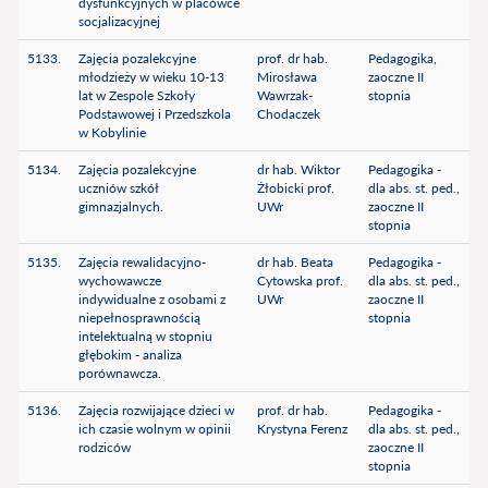
dysfunkcyjnych w placówce
socjalizacyjnej
5133.
Zajęcia pozalekcyjne
prof. dr hab.
Pedagogika,
młodzieży w wieku 10-13
Mirosława
zaoczne II
lat w Zespole Szkoły
Wawrzak-
stopnia
Podstawowej i Przedszkola
Chodaczek
w Kobylinie
5134.
Zajęcia pozalekcyjne
dr hab. Wiktor
Pedagogika -
uczniów szkół
Żłobicki prof.
dla abs. st. ped.,
gimnazjalnych.
UWr
zaoczne II
stopnia
5135.
Zajęcia rewalidacyjno-
dr hab. Beata
Pedagogika -
wychowawcze
Cytowska prof.
dla abs. st. ped.,
indywidualne z osobami z
UWr
zaoczne II
niepełnosprawnością
stopnia
intelektualną w stopniu
głębokim - analiza
porównawcza.
5136.
Zajęcia rozwijające dzieci w
prof. dr hab.
Pedagogika -
ich czasie wolnym w opinii
Krystyna Ferenz
dla abs. st. ped.,
rodziców
zaoczne II
stopnia