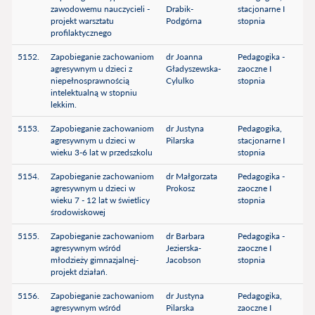
zawodowemu nauczycieli -
Drabik-
stacjonarne I
projekt warsztatu
Podgórna
stopnia
profilaktycznego
5152.
Zapobieganie zachowaniom
dr Joanna
Pedagogika -
agresywnym u dzieci z
Gładyszewska-
zaoczne I
niepełnosprawnością
Cylulko
stopnia
intelektualną w stopniu
lekkim.
5153.
Zapobieganie zachowaniom
dr Justyna
Pedagogika,
agresywnym u dzieci w
Pilarska
stacjonarne I
wieku 3-6 lat w przedszkolu
stopnia
5154.
Zapobieganie zachowaniom
dr Małgorzata
Pedagogika -
agresywnym u dzieci w
Prokosz
zaoczne I
wieku 7 - 12 lat w świetlicy
stopnia
środowiskowej
5155.
Zapobieganie zachowaniom
dr Barbara
Pedagogika -
agresywnym wśród
Jezierska-
zaoczne I
młodzieży gimnazjalnej-
Jacobson
stopnia
projekt działań.
5156.
Zapobieganie zachowaniom
dr Justyna
Pedagogika,
agresywnym wśród
Pilarska
zaoczne I