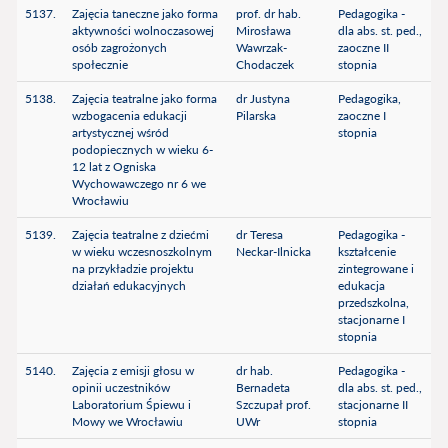
5137.
Zajęcia taneczne jako forma
prof. dr hab.
Pedagogika -
aktywności wolnoczasowej
Mirosława
dla abs. st. ped.,
osób zagrożonych
Wawrzak-
zaoczne II
społecznie
Chodaczek
stopnia
5138.
Zajęcia teatralne jako forma
dr Justyna
Pedagogika,
wzbogacenia edukacji
Pilarska
zaoczne I
artystycznej wśród
stopnia
podopiecznych w wieku 6-
12 lat z Ogniska
Wychowawczego nr 6 we
Wrocławiu
5139.
Zajęcia teatralne z dziećmi
dr Teresa
Pedagogika -
w wieku wczesnoszkolnym
Neckar-Ilnicka
kształcenie
na przykładzie projektu
zintegrowane i
działań edukacyjnych
edukacja
przedszkolna,
stacjonarne I
stopnia
5140.
Zajęcia z emisji głosu w
dr hab.
Pedagogika -
opinii uczestników
Bernadeta
dla abs. st. ped.,
Laboratorium Śpiewu i
Szczupał prof.
stacjonarne II
Mowy we Wrocławiu
UWr
stopnia