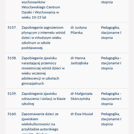
wychowanków
stopnia
Wrocławskiego Centrum
Opieki i Wychowania w
wieku 10-15 lat
5157.
Zapobieganie zagrożeniom
dr Justyna
Pedagogika,
płynącym z internetu wśród
Pilarska
stacjonarne I
dzieci w młodszym wieku
stopnia
szkolnym w szkole
podstawowej.
5158.
Zapobieganie zjawisku
dr Hanna
Pedagogika -
narastającej przemocy
Jastrzębska
stacjonarne I
rówieśniczej wśród dzieci w
stopnia
wieku wczesnej
adolescencji w szkołach
gimnazjalnych
5159.
Zapobieganie zjawisku
dr Małgorzata
Pedagogika -
odrzucenia i izolacji w klasie
Skórczyńska
stacjonarne I
szkolnej
stopnia
5160.
Zapoznawanie dzieci ze
dr Ewa Musiał
Pedagogika,
zjawiskiem
stacjonarne I
wielokulturowości na
stopnia
przykładzie autorskiego