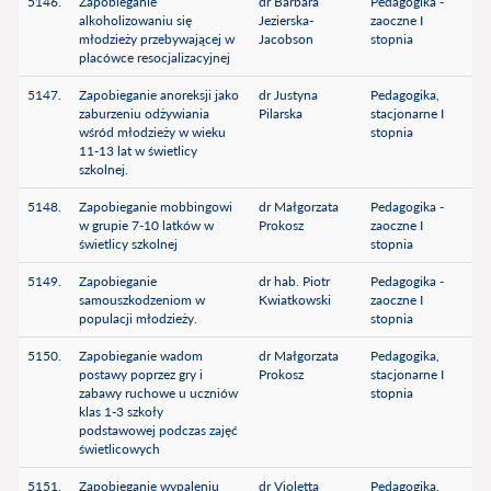
5146.
Zapobieganie
dr Barbara
Pedagogika -
alkoholizowaniu się
Jezierska-
zaoczne I
młodzieży przebywającej w
Jacobson
stopnia
placówce resocjalizacyjnej
5147.
Zapobieganie anoreksji jako
dr Justyna
Pedagogika,
zaburzeniu odżywiania
Pilarska
stacjonarne I
wśród młodzieży w wieku
stopnia
11-13 lat w świetlicy
szkolnej.
5148.
Zapobieganie mobbingowi
dr Małgorzata
Pedagogika -
w grupie 7-10 latków w
Prokosz
zaoczne I
świetlicy szkolnej
stopnia
5149.
Zapobieganie
dr hab. Piotr
Pedagogika -
samouszkodzeniom w
Kwiatkowski
zaoczne I
populacji młodzieży.
stopnia
5150.
Zapobieganie wadom
dr Małgorzata
Pedagogika,
postawy poprzez gry i
Prokosz
stacjonarne I
zabawy ruchowe u uczniów
stopnia
klas 1-3 szkoły
podstawowej podczas zajęć
świetlicowych
5151.
Zapobieganie wypaleniu
dr Violetta
Pedagogika,