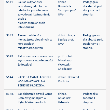
5141.
Zakład aktywności
dr hab.
Pedagogika -
zawodowej jako forma
Bernadeta
dla abs. st. ped.,
rehabilitacji społeczno-
Szczupał prof.
stacjonarne II
zawodowej i zatrudnienia
UWr
stopnia
osób z
niepełnosprawnością
intelektualną
5142.
Zakres mobilności
dr hab. Alicja
Pedagogika -
menadżerów globalnych w
Szerląg prof.
dla abs. st. ped.,
korporacjach
UWr
stacjonarne II
międzynarodowych
stopnia
5143.
Założone i realizowane cele
prof. dr hab.
wychowania w połeczności
Mirosława
żydowskiej
Wawrzak-
Chodaczek
5144.
ZAPOBIEGANIE AGRESJI
dr hab. Bohumil
W GIMNAZJACH NA
Koukola
TERENIE KŁODZKA.
5145.
Zapobieganie agresji wśród
dr hab.
Pedagogika -
uczniów gimnazjum w
Arkadiusz
zaoczne I
Kątach Wrocławskich.
Urbanek
stopnia