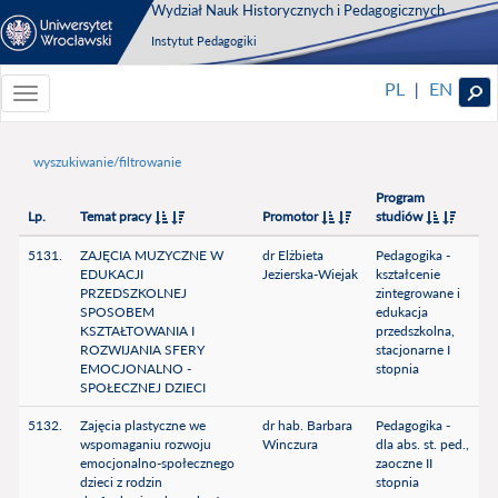
Wydział Nauk Historycznych i Pedagogicznych
Instytut Pedagogiki
PL
EN
|
Toggle
navigationToggle
navigation
wyszukiwanie/filtrowanie
Program
Lp.
Temat pracy
Promotor
studiów
5131.
ZAJĘCIA MUZYCZNE W
dr Elżbieta
Pedagogika -
EDUKACJI
Jezierska-Wiejak
kształcenie
PRZEDSZKOLNEJ
zintegrowane i
SPOSOBEM
edukacja
KSZTAŁTOWANIA I
przedszkolna,
ROZWIJANIA SFERY
stacjonarne I
EMOCJONALNO -
stopnia
SPOŁECZNEJ DZIECI
5132.
Zajęcia plastyczne we
dr hab. Barbara
Pedagogika -
wspomaganiu rozwoju
Winczura
dla abs. st. ped.,
emocjonalno-społecznego
zaoczne II
dzieci z rodzin
stopnia