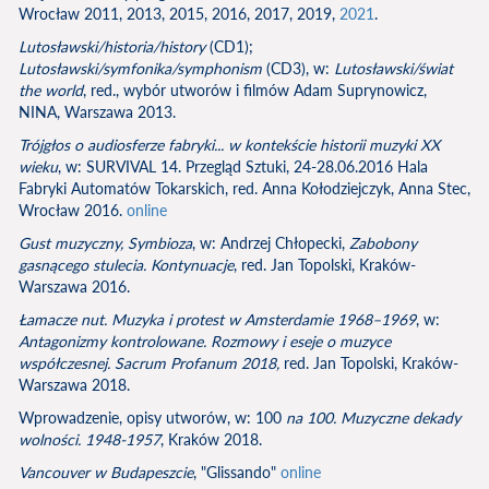
Wrocław 2011, 2013, 2015, 2016, 2017, 2019,
2021
.
Lutosławski/historia/history
(CD1);
Lutosławski/symfonika/symphonism
(CD3), w:
Lutosławski/świat
the world
, red., wybór utworów i filmów Adam Suprynowicz,
NINA, Warszawa 2013.
Trójgłos o audiosferze fabryki... w kontekście historii muzyki XX
wieku
, w: SURVIVAL 14. Przegląd Sztuki, 24-28.06.2016 Hala
Fabryki Automatów Tokarskich, red. Anna Kołodziejczyk, Anna Stec,
Wrocław 2016.
online
Gust muzyczny, Symbioza
, w: Andrzej Chłopecki,
Zabobony
gasnącego stulecia. Kontynuacje
, red. Jan Topolski, Kraków-
Warszawa 2016.
Łamacze nut. Muzyka i protest w Amsterdamie 1968–1969
, w:
Antagonizmy kontrolowane. Rozmowy i eseje o muzyce
współczesnej. Sacrum Profanum 2018,
red. Jan Topolski, Kraków-
Warszawa 2018.
Wprowadzenie, opisy utworów, w: 100
na 100. Muzyczne dekady
wolności. 1948-1957
, Kraków 2018.
Vancouver w Budapeszcie
, "Glissando"
online