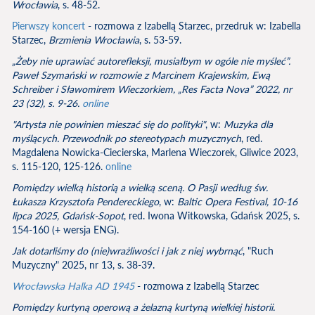
Wrocławia
, s. 48-52.
Pierwszy koncert
- rozmowa z Izabellą Starzec, przedruk w: Izabella
Starzec,
Brzmienia Wrocławia
, s. 53-59.
„Żeby nie uprawiać autorefleksji, musiałbym w ogóle nie myśleć”.
Paweł Szymański w rozmowie z Marcinem Krajewskim, Ewą
Schreiber i Sławomirem Wieczorkiem
, „Res Facta Nova” 2022, nr
23 (32), s. 9-26.
online
"Artysta nie powinien mieszać się do polityki"
, w:
Muzyka dla
myślących. Przewodnik po stereotypach muzycznych
, red.
Magdalena Nowicka-Ciecierska, Marlena Wieczorek, Gliwice 2023,
s. 115-120, 125-126.
online
Pomiędzy wielką historią a wielką sceną. O Pasji według św.
Łukasza Krzysztofa Pendereckiego
, w:
Baltic Opera Festival, 10-16
lipca 2025, Gdańsk-Sopot
, red. Iwona Witkowska, Gdańsk 2025, s.
154-160 (+ wersja ENG).
Jak dotarliśmy do (nie)wrażliwości i jak z niej wybrnąć
, "Ruch
Muzyczny" 2025, nr 13, s. 38-39.
Wrocławska Halka AD 1945
- rozmowa z Izabellą Starzec
Pomiędzy kurtyną operową a żelazną kurtyną wielkiej historii.