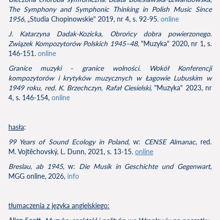
The Symphony and Symphonic Thinking in Polish Music Since
1956, „
Studia Chopinowskie" 2019, nr 4, s. 92-95.
online
J. Katarzyna Dadak-Kozicka, Obrońcy dobra powierzonego.
Związek Kompozytorów Polskich 1945–48,
"Muzyka" 2020, nr 1, s.
146-151.
online
Granice muzyki - granice wolności. Wokół Konferencji
kompozytorów i krytyków muzycznych w Łagowie Lubuskim w
1949 roku, red. K. Brzechczyn, Rafał Ciesielski
, "Muzyka" 2023, nr
4, s. 146-154,
online
hasła
:
99 Years of Sound Ecology in Poland
, w:
CENSE Almanac
, red.
M. Vojtěchovský, L. Dunn, 2021, s. 13-15.
online
Breslau, ab 1945
, w:
Die Musik in Geschichte und Gegenwart
,
MGG online, 2026,
info
tłumaczenia z języka angielskiego: