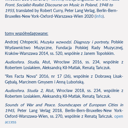
Front. Socialist-Realist Discourse on Music in Poland, 1948 to
1955
, translated by Robert Curry, Peter Lang Verlag, Berlin-Bern-
Bruxelles-New York-Oxford-Warszawa-Wien 2020 (
info
).
tomy współredagowane:
Andrzej Chłopecki,
Muzyka wzwodzi. Diagnozy i portrety
,
Polskie
Wydawnictwo Muzyczne, Fundacja Polskiej Rady Muzycznej,
Kraków-Warszawa 2014, ss. 520, wspólnie z Janem Topolskim.
Audiosfera. Studia
, Atut, Wrocław 2016, ss. 234, wspólnie z
Robertem Losiakiem, Aleksandrą Kil-Matlak, Renatą Tańczuk.
"Res Facta Nova" 2016, nr 17 (26), wspólnie z Dobrawą Lisak-
Gębalą, Marcinem Gmysem i Anną Lubońską.
Audiosfera. Studia 2
, Atut, Wrocław 2018, ss. 234, wspólnie z
Robertem Losiakiem, Aleksandrą Kil-Matlak, Renatą Tańczuk.
Sounds of War and Peace. Soundscapes of European Cities in
1945
, Peter Lang Verlag 2018, Berlin-Bern-Bruxelles-New York-
Oxford-Warszawa-Wien, ss. 270, wspólnie z Renatą Tańczuk.
open
access