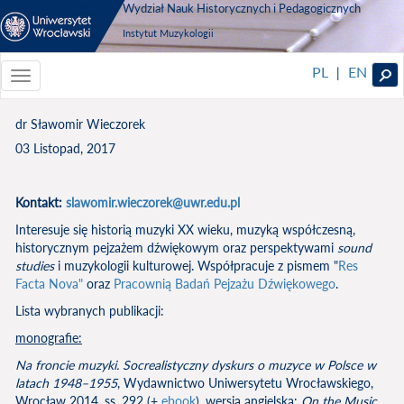
Wydział Nauk Historycznych i Pedagogicznych
Instytut Muzykologii
PL
EN
|
Toggle
navigationToggle
navigation
dr Sławomir Wieczorek
03 Listopad, 2017
Kontakt:
slawomir.wieczorek@uwr.edu.pl
Interesuje się historią muzyki XX wieku, muzyką współczesną,
historycznym pejzażem dźwiękowym oraz perspektywami
sound
studies
i muzykologii kulturowej. Współpracuje z pismem "
Res
Facta Nova"
oraz
Pracownią Badań Pejzażu Dźwiękowego
.
Lista wybranych publikacji:
monografie:
Na froncie muzyki. Socrealistyczny dyskurs o muzyce w Polsce w
latach 1948
–
1955
, Wydawnictwo Uniwersytetu Wrocławskiego,
Wrocław 2014, ss. 292 (+
ebook
), wersja angielska:
On the Music