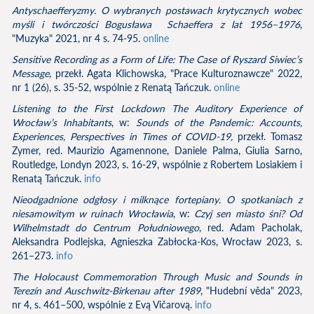
Antyschaefferyzmy. O wybranych postawach krytycznych wobec
myśli i twórczości Bogusława Schaeffera z lat 1956–1976
,
"Muzyka" 2021, nr 4 s. 74-95.
online
Sensitive Recording as a Form of Life: The Case of Ryszard Siwiec’s
Message
, przekł. Agata Klichowska, "Prace Kulturoznawcze" 2022,
nr 1 (26), s. 35-52, wspólnie z Renatą Tańczuk.
online
Listening to the First Lockdown The Auditory Experience of
Wrocław’s Inhabitants
, w:
Sounds of the Pandemic: Accounts,
Experiences, Perspectives in Times of COVID-19,
przekł. Tomasz
Zymer, red. Maurizio Agamennone, Daniele Palma, Giulia Sarno,
Routledge, Londyn 2023, s. 16-29, wspólnie z Robertem Losiakiem i
Renatą Tańczuk.
info
Nieodgadnione odgłosy i milknące fortepiany. O spotkaniach z
niesamowitym w ruinach Wrocławia
, w:
Czyj sen miasto śni? Od
Wilhelmstadt do Centrum Południowego
, red. Adam Pacholak,
Aleksandra Podlejska, Agnieszka Zabłocka-Kos, Wrocław 2023, s.
261–273.
info
The Holocaust Commemoration Through Music and Sounds in
Terezín and Auschwitz-Birkenau after 1989
, "Hudební věda" 2023,
nr 4, s. 461–500, wspólnie z Evą Vičarovą.
info