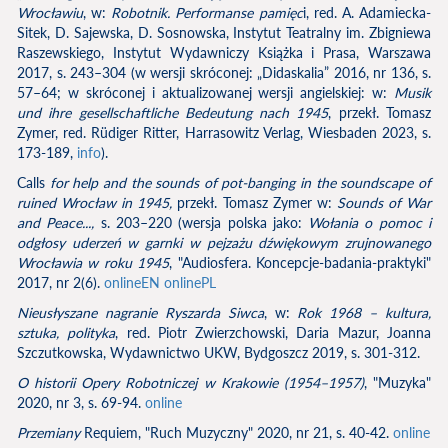
Wrocławiu
, w:
Robotnik. Performanse pamięc
i, red. A. Adamiecka-
Sitek, D. Sajewska, D. Sosnowska, Instytut Teatralny im. Zbigniewa
Raszewskiego, Instytut Wydawniczy Książka i Prasa, Warszawa
2017, s. 243–304 (w wersji skróconej: „Didaskalia” 2016, nr 136, s.
57–64; w skróconej i aktualizowanej wersji angielskiej: w:
Musik
und ihre gesellschaftliche Bedeutung nach 1945
, przekł. Tomasz
Zymer, red. Rüdiger Ritter, Harrasowitz Verlag, Wiesbaden 2023, s.
173-189,
info
).
Calls
for help and the sounds of pot-banging in the soundscape of
ruined Wrocław in 1945,
przekł. Tomasz Zymer w:
Sounds of War
and Peace...,
s. 203–220 (wersja polska jako:
Wołania o pomoc i
odgłosy uderzeń w garnki w pejzażu dźwiękowym zrujnowanego
Wrocławia w roku 1945
, "Audiosfera. Koncepcje-badania-praktyki"
2017, nr 2(6).
onlineEN
onlinePL
Nieusłyszane nagranie Ryszarda Siwca
, w:
Rok 1968 – kultura,
sztuka, polityka
, red. Piotr Zwierzchowski, Daria Mazur, Joanna
Szczutkowska, Wydawnictwo UKW, Bydgoszcz 2019, s. 301-312.
O historii Opery Robotniczej w Krakowie (1954–1957)
, "Muzyka"
2020, nr 3, s. 69-94.
online
Przemiany
Requiem, "Ruch Muzyczny" 2020, nr 21, s. 40-42.
online