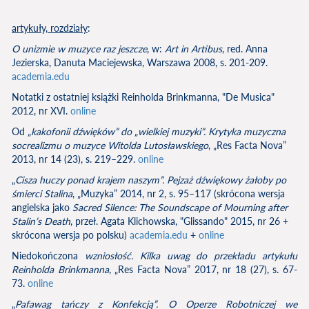
artykuły, rozdziały
:
O unizmie w muzyce raz jeszcze
, w:
Art in Artibus
, red. Anna
Jezierska, Danuta Maciejewska, Warszawa 2008, s. 201-209.
academia.edu
Notatki z ostatniej książki Reinholda Brinkmanna, "De Musica"
2012, nr XVI.
online
Od
„kakofonii dźwięków” do „wielkiej muzyki”. Krytyka muzyczna
socrealizmu o muzyce Witolda Lutosławskiego
, „Res Facta Nova”
2013, nr 14 (23), s. 219–229.
online
„
Cisza huczy ponad krajem naszym”. Pejzaż dźwiękowy żałoby po
śmierci Stalina
, „Muzyka” 2014, nr 2, s. 95–117 (skrócona wersja
angielska jako
Sacred Silence: The Soundscape of Mourning after
Stalin’s Death
, przeł. Agata Klichowska, "Glissando" 2015, nr 26 +
skrócona wersja po polsku)
academia.edu
+
online
Niedokończona
wzniosłość. Kilka uwag do przekładu artykułu
Reinholda Brinkmanna
, „Res Facta Nova” 2017, nr 18 (27), s. 67-
73.
online
„
Pafawag tańczy z Konfekcją”. O Operze Robotniczej we