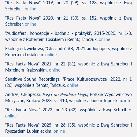
"Res Facta Nova" 2019, nr 20 (29), ss. 128, wspólnie z Ewą
Schreiber.
online
"Res Facta Nova" 2020, nr 21 (30), ss. 152, wspólnie z Ewą
Schreiber.
online
"Audiosfera. Koncepcje - badania - praktyki", 2015-2020, nr 1-8,
wspólnie z Robertem Losiakiem i Renatą Tańczuk.
online
Ekologia dźwiękowa, "Glissando" #B, 2021 audiopapers, wspólnie z
Robertem Losiakiem.
online
"Res Facta Nova" 2021, nr 22 (31), wspólnie z Ewą Schreiber i
Marcinem Krajewskim.
online
Sensitive Sound Recordings, "Prace Kulturoznawcze" 2022, nr 1
(26), wspólnie z Renatą Tańczuk.
online
Andrzej Chłopecki,
Pasja do Pendereckiego
, Polskie Wydawnictwo
Muzyczne, Kraków 2023, ss. 410, wspólnie z Janem Topolskim.
info
"Res Facta Nova" 2022, nr 23 (32), wspólnie z Ewą Schreiber.
online
"Res Facta Nova" 2025, nr 26 (35), wspólnie z Ewą Schreiber i
Ryszardem Lubienieckim.
online