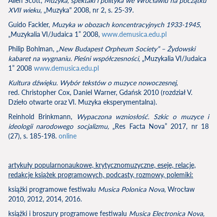
Allen Scott,
Muzyka, spektakl i polityka we Wrocławiu na początku
XVII wieku
, „Muzyka" 2008, nr 2, s. 25-39.
Guido Fackler,
Muzyka w obozach koncentracyjnych 1933-1945
,
„Muzykalia VI/Judaica 1” 2008,
www.demusica.edu.pl
Philip Bohlman,
„New Budapest Orpheum Society” – Żydowski
kabaret na wygnaniu. Pieśni współczesności,
„Muzykalia VI/Judaica
1” 2008
www.demusica.edu.pl
Kultura dźwięku. Wybór tekstów o muzyce nowoczesnej
,
red. Christopher Cox, Daniel Warner, Gdańsk 2010 (rozdział V.
Dzieło otwarte oraz VI. Muzyka eksperymentalna).
Reinhold Brinkmann,
Wypaczona wzniosłość. Szkic o muzyce i
ideologii narodowego socjalizmu,
„Res Facta Nova” 2017, nr 18
(27), s. 185-198.
online
artykuły popularnonaukowe, krytycznomuzyczne, eseje, relacje,
redakcje książek programowych, podcasty, rozmowy, polemiki:
książki programowe festiwalu
Musica Polonica Nova
, Wrocław
2010, 2012, 2014, 2016.
książki i broszury programowe festiwalu
Musica Electronica Nova,