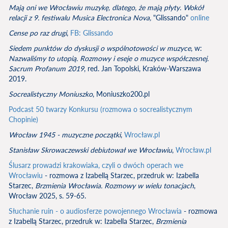
Mają oni we Wrocławiu muzykę, dlatego, że mają płyty. Wokół
relacji z 9. festiwalu Musica Electronica Nova,
"Glissando"
online
Cense po raz drugi
,
FB: Glissando
Siedem punktów do dyskusji o wspólnotowości w muzyce
, w:
Nazwaliśmy to utopią. Rozmowy i eseje o muzyce współczesnej.
Sacrum Profanum 2019
, red. Jan Topolski, Kraków-Warszawa
2019.
Socrealistyczny Moniuszko
, Moniuszko200.pl
Podcast 50 twarzy Konkursu (rozmowa o socrealistycznym
Chopinie)
Wrocław 1945 - muzyczne początki
,
Wrocław.pl
Stanisław Skrowaczewski debiutował we Wrocławiu
,
Wrocław.pl
Ślusarz prowadzi krakowiaka, czyli o dwóch operach we
Wrocławiu
- rozmowa z Izabellą Starzec, przedruk w: Izabella
Starzec,
Brzmienia Wrocławia. Rozmowy w wielu tonacjach
,
Wrocław 2025, s. 59-65.
Słuchanie ruin - o audiosferze powojennego Wrocławia
- rozmowa
z Izabellą Starzec, przedruk w: Izabella Starzec,
Brzmienia