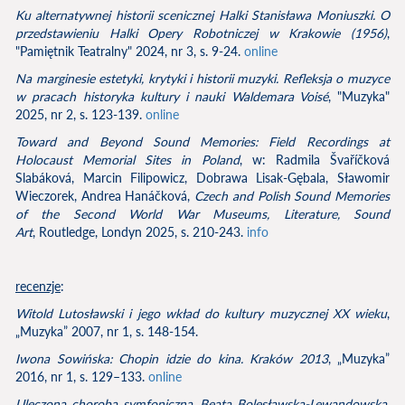
Ku alternatywnej historii scenicznej Halki Stanisława Moniuszki. O
przedstawieniu Halki Opery Robotniczej w Krakowie (1956)
,
"Pamiętnik Teatralny" 2024, nr 3, s. 9-24.
online
Na marginesie estetyki, krytyki i historii muzyki. Refleksja o muzyce
w pracach historyka kultury i nauki Waldemara Voisé
, "Muzyka"
2025, nr 2, s. 123-139.
online
Toward and Beyond Sound Memories: Field Recordings at
Holocaust Memorial Sites in Poland
, w: Radmila Švaříčková
Slabáková, Marcin Filipowicz, Dobrawa Lisak-Gębala, Sławomir
Wieczorek, Andrea Hanáčková,
Czech and Polish Sound Memories
of the Second World War Museums, Literature, Sound
Art
, Routledge, Londyn 2025, s. 210-243.
info
recenzje
:
Witold Lutosławski i jego wkład do kultury muzycznej XX wieku
,
„Muzyka” 2007, nr 1, s. 148-154.
Iwona Sowińska: Chopin idzie do kina. Kraków 2013
, „Muzyka”
2016, nr 1, s. 129–133.
online
Uleczona choroba symfoniczna. Beata Bolesławska-Lewandowska,